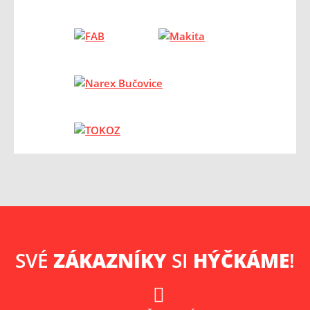
SVÉ
ZÁKAZNÍKY
SI
HÝČKÁME
!