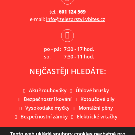
tel.:
601 124 569
e-mail:
info@zelezarstvi-vbites.cz
po - pá:
7:30 - 17 hod.
so:
7:30 - 11 hod.
NEJČASTĚJI HLEDÁTE:
Aku šroubováky
Úhlové brusky
Bezpečnostní kování
Kotoučové pily
Vysokotlaké myčky
Montážní pěny
Bezpečnostní zámky
Elektrické vrtačky
Tento web ukládá soubory cookies nezbytné pro