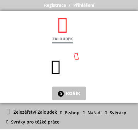
Registrace
Přihlášení
ŽALOUDEK
KOŠÍK
0
Železářství Žaloudek
E-shop
Nářadí
Svěráky
Svráky pro těžké práce