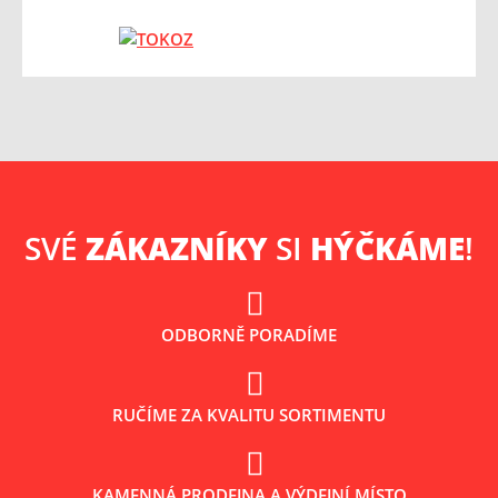
SVÉ
ZÁKAZNÍKY
SI
HÝČKÁME
!
ODBORNĚ PORADÍME
RUČÍME ZA KVALITU SORTIMENTU
KAMENNÁ PRODEJNA A VÝDEJNÍ MÍSTO