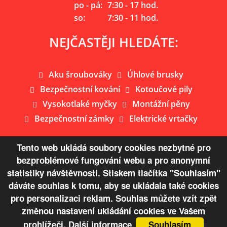
po - pá:
7:30 - 17 hod.
so:
7:30 - 11 hod.
NEJČASTĚJI HLEDÁTE:
Aku šroubováky
Úhlové brusky
Bezpečnostní kování
Kotoučové pily
Vysokotlaké myčky
Montážní pěny
Bezpečnostní zámky
Elektrické vrtačky
Tento web ukládá soubory cookies nezbytné pro
bezproblémové fungování webu a pro anonymní
Mapa webu
statistiky návštěvnosti. Stiskem tlačítka "Souhlasím"
dáváte souhlas k tomu, aby se ukládala také cookies
© Copyright 2026 Železářství Žaloudek s.r.o.
pro personalizaci reklam. Souhlas můžete vzít zpět
změnou nastavení ukládání cookies ve Vašem
VYTVOŘENO V XART.CZ
prohlížeči.
Další informace
Souhlasím