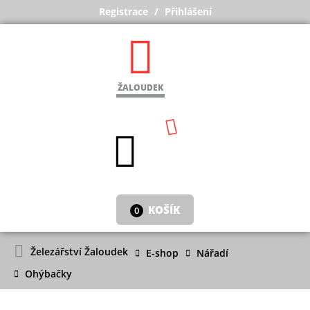
Registrace
Přihlášení
ŽALOUDEK
KOŠÍK
0
Železářství Žaloudek
E-shop
Nářadí
Ohýbačky