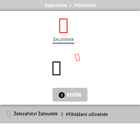
Registrace
Přihlášení
ŽALOUDEK
KOŠÍK
0
Železářství Žaloudek
Přihlášení uživatele