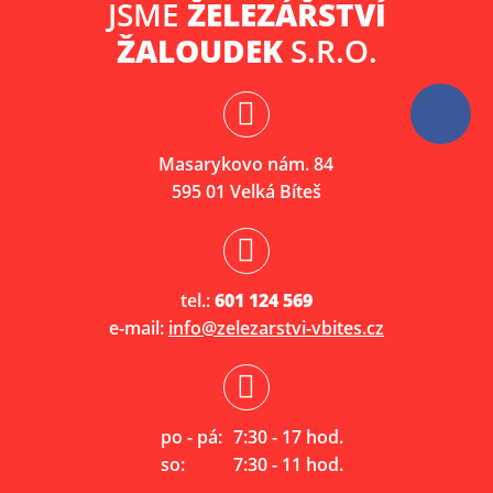
JSME
ŽELEZÁŘSTVÍ
ŽALOUDEK
S.R.O.
Masarykovo nám. 84
595 01 Velká Bíteš
tel.:
601 124 569
e-mail:
info@zelezarstvi-vbites.cz
po - pá:
7:30 - 17 hod.
so:
7:30 - 11 hod.