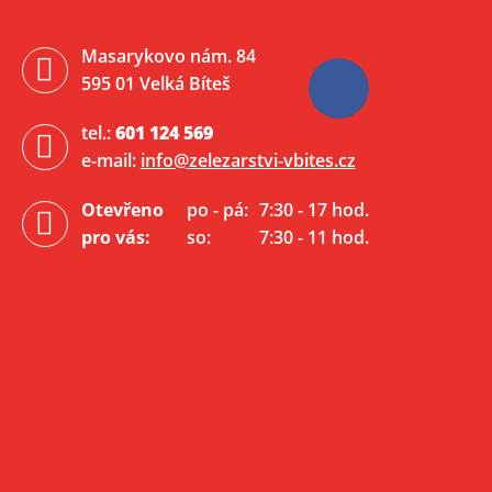
Masarykovo nám. 84
595 01 Velká Bíteš
tel.:
601 124 569
e-mail:
info@zelezarstvi-vbites.cz
Otevřeno
po - pá:
7:30 - 17 hod.
pro vás:
so:
7:30 - 11 hod.