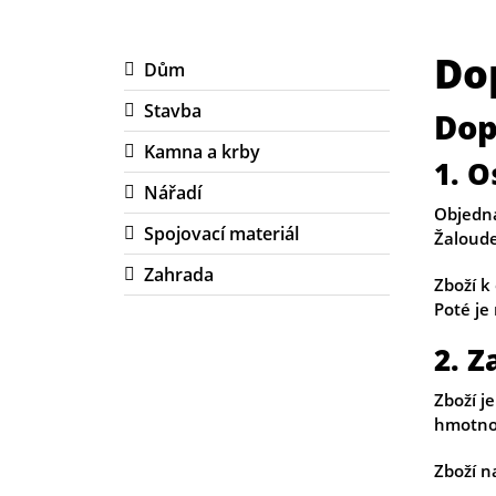
Do
Dům
Stavba
Dop
Kamna a krby
1. O
Nářadí
Objedna
Spojovací materiál
Žaloude
Zahrada
Zboží k
Poté je
2. Z
Zboží j
hmotnos
Zboží n