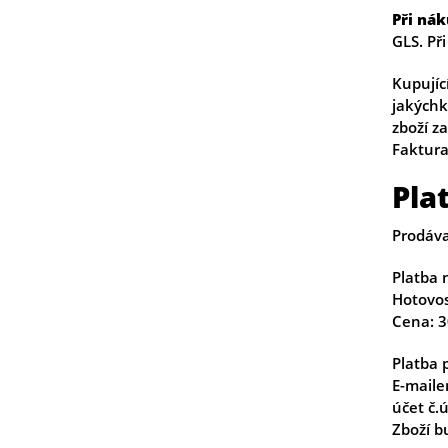
Při ná
GLS. Př
Kupujíc
jakýchk
zboží z
Faktura
Pla
Prodáva
Platba 
Hotovos
Cena: 3
Platba
E-maile
účet č.
Zboží b