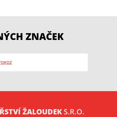
NÝCH ZNAČEK
ŘSTVÍ ŽALOUDEK
S.R.O.