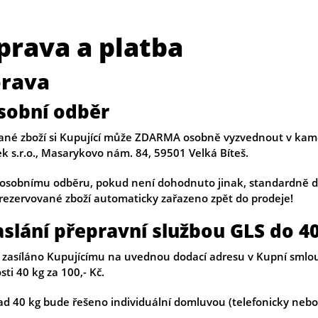
prava a platba
rava
sobní odběr
né zboží si Kupující může ZDARMA osobně vyzvednout v kame
k s.r.o., Masarykovo nám. 84, 59501 Velká Bíteš.
 osobnímu odběru, pokud není dohodnuto jinak, standardně dr
 rezervované zboží automaticky zařazeno zpět do prodeje!
aslání přepravní službou GLS do 4
e zasíláno Kupujícímu na uvednou dodací adresu v Kupní smlou
ti 40 kg za 100,- Kč.
ad 40 kg bude řešeno individuální domluvou (telefonicky nebo