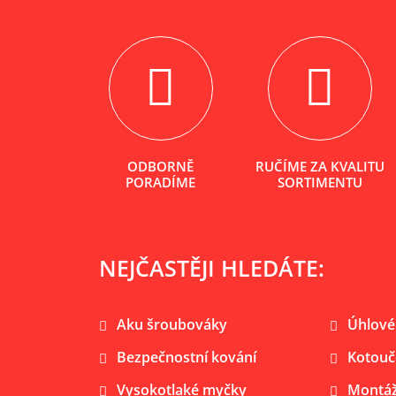
ODBORNĚ
RUČÍME ZA KVALITU
PORADÍME
SORTIMENTU
NEJČASTĚJI HLEDÁTE:
Aku šroubováky
Úhlové
Bezpečnostní kování
Kotouč
Vysokotlaké myčky
Montáž