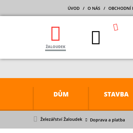
ÚVOD
O NÁS
OBCHODNÍ 
ŽALOUDEK
DŮM
STAVBA
Železářství Žaloudek
Doprava a platba