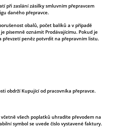
latí při zaslání zásilky smluvním přepravcem
rigu daného přepravce.
porušenost obalů, počet balíků a v případě
 je písemně oznámit Prodávajícímu. Pokud je
a převzetí peněz potvrdit na přepravním listu.
sti obdrží Kupující od pracovníka přepravce.
í včetně všech poplatků uhradíte převodem na
lní symbol se uvede číslo vystavené faktury.