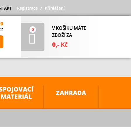
NTAKT
Registrace
Přihlášení
69
V KOŠÍKU MÁTE
cz
0
ZBOŽÍ ZA
0,-
Kč
SPOJOVACÍ
ZAHRADA
MATERIÁL