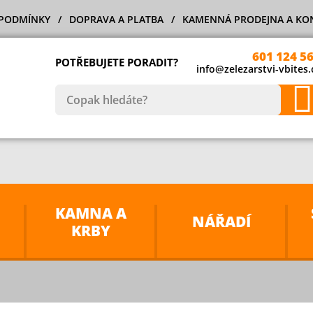
PODMÍNKY
DOPRAVA A PLATBA
KAMENNÁ PRODEJNA A KO
601 124 5
POTŘEBUJETE PORADIT?
info@zelezarstvi-vbites.
KAMNA A
NÁŘADÍ
KRBY