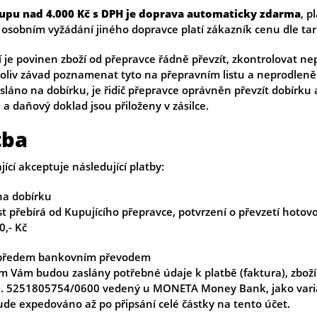
kupu nad 4.000 Kč s DPH je doprava automaticky zdarma
, p
i osobním vyžádání jiného dopravce platí zákazník cenu dle ta
í je povinen zboží od přepravce řádně převzít, zkontrolovat ne
oliv závad poznamenat tyto na přepravním listu a neprodleně
asláno na dobírku, je řidič přepravce oprávněn převzít dobírku 
 a daňový doklad jsou přiloženy v zásilce.
tba
jící akceptuje následující platby:
na dobírku
t přebírá od Kupujícího přepravce, potvrzení o převzetí hotovo
0,- Kč
 předem bankovním převodem
m Vám budou zaslány potřebné údaje k platbě (faktura), zbož
ú. 5251805754/0600 vedený u MONETA Money Bank, jako variabi
ude expedováno až po připsání celé částky na tento účet.