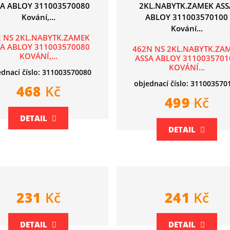
2 NS 2KL.NABYTK.ZAMEK
SA ABLOY 311003570080
462N NS 2KL.NABYTK.ZA
KOVÁNÍ,...
ASSA ABLOY 3110035701
KOVÁNÍ...
ednací číslo: 311003570080
objednací číslo: 311003570
468
Kč
499
Kč
DETAIL
DETAIL
231
Kč
241
Kč
DETAIL
DETAIL