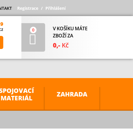
NTAKT
Registrace
Přihlášení
69
V KOŠÍKU MÁTE
cz
0
ZBOŽÍ ZA
0,-
Kč
SPOJOVACÍ
ZAHRADA
MATERIÁL