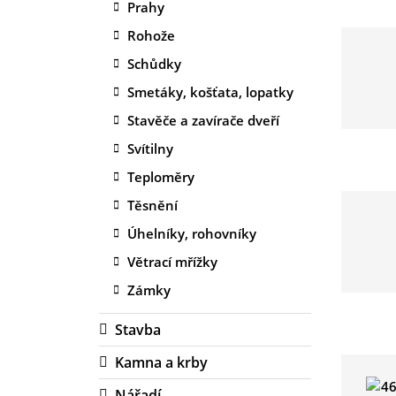
Prahy
Rohože
Schůdky
Smetáky, košťata, lopatky
Stavěče a zavírače dveří
Svítilny
Teploměry
Těsnění
Úhelníky, rohovníky
Větrací mřížky
Zámky
Stavba
Kamna a krby
Nářadí