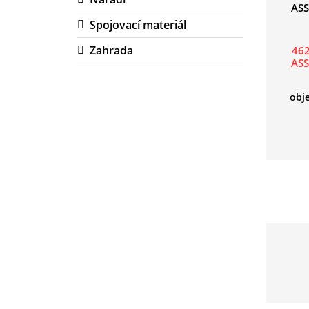
Spojovací materiál
Zahrada
46
AS
obj