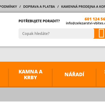
PODMÍNKY
DOPRAVA A PLATBA
KAMENNÁ PRODEJNA A KO
601 124 5
POTŘEBUJETE PORADIT?
info@zelezarstvi-vbites.
KAMNA A
NÁŘADÍ
KRBY