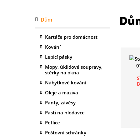
Dů
Dům
Kartáče pro domácnost
Kování
Lepicí pásky
Mopy, úklidové soupravy,
stěrky na okna
S
Nábytkové kování
B
Oleje a maziva
Panty, závěsy
Pasti na hlodavce
Petlice
Poštovní schránky