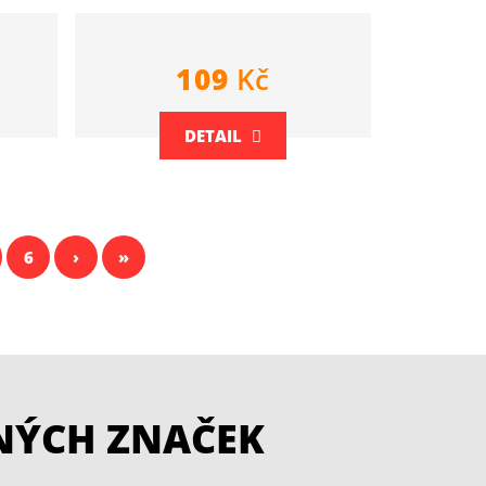
109
Kč
DETAIL
6
›
»
NÝCH ZNAČEK