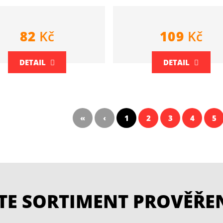
82
Kč
109
Kč
DETAIL
DETAIL
«
‹
1
2
3
4
5
ETE SORTIMENT PROVĚŘE