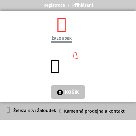
Registrace
Přihlášení
ŽALOUDEK
KOŠÍK
0
Železářství Žaloudek
Kamenná prodejna a kontakt