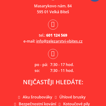
Masarykovo nám. 84
595 01 Velká Bíteš
tel.:
601 124 569
e-mail:
info@zelezarstvi-vbites.cz
po - pá:
7:30 - 17 hod.
so:
7:30 - 11 hod.
NEJČASTĚJI HLEDÁTE:
Aku šroubováky
Úhlové brusky
Bezpečnostní kování
Kotoučové pily