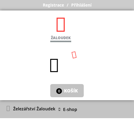
Registrace
Přihlášení
ŽALOUDEK
KOŠÍK
0
Železářství Žaloudek
E-shop