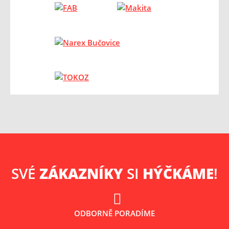
SVÉ
ZÁKAZNÍKY
SI
HÝČKÁME
!
ODBORNĚ PORADÍME