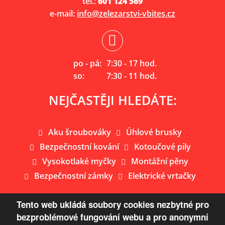
tel.:
601 124 569
e-mail:
info@zelezarstvi-vbites.cz
po - pá:
7:30 - 17 hod.
so:
7:30 - 11 hod.
NEJČASTĚJI HLEDÁTE:
Aku šroubováky
Úhlové brusky
Bezpečnostní kování
Kotoučové pily
Vysokotlaké myčky
Montážní pěny
Bezpečnostní zámky
Elektrické vrtačky
Tento web ukládá soubory cookies nezbytné pro
bezproblémové fungování webu a pro anonymní