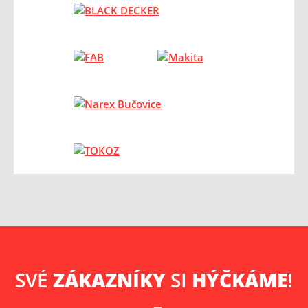
SVÉ
ZÁKAZNÍKY
SI
HÝČKÁME
!