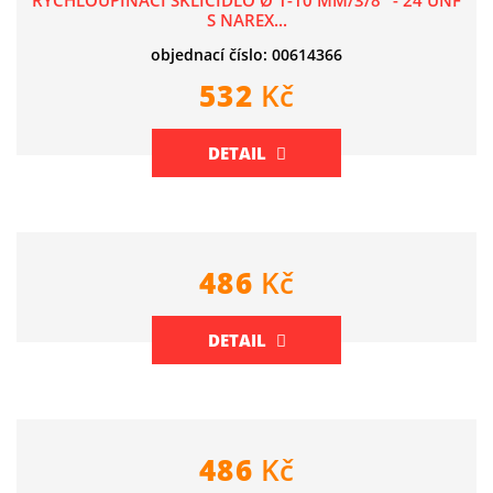
RYCHLOUPÍNACÍ SKLÍČIDLO Ø 1-10 MM/3/8" - 24 UNF
S NAREX...
objednací číslo: 00614366
532
Kč
DETAIL
486
Kč
DETAIL
486
Kč