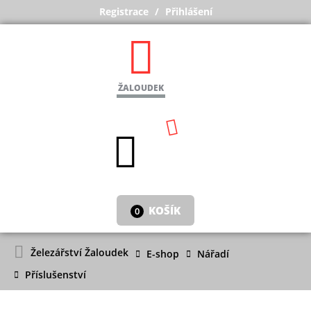
Registrace
Přihlášení
ŽALOUDEK
KOŠÍK
0
Železářství Žaloudek
E-shop
Nářadí
Příslušenství