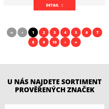
DETAIL
«
‹
1
2
3
4
5
6
7
8
9
10
›
»
U NÁS NAJDETE SORTIMENT
PROVĚŘENÝCH ZNAČEK