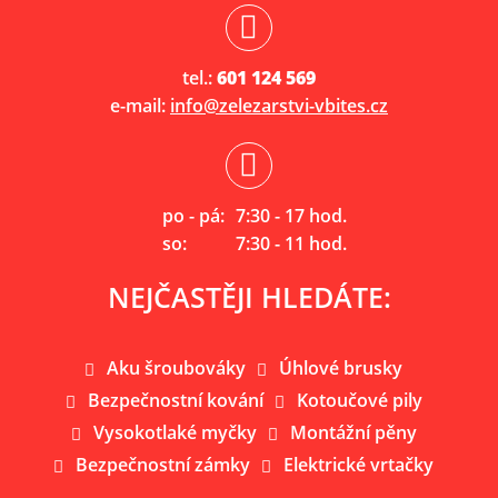
tel.:
601 124 569
e-mail:
info@zelezarstvi-vbites.cz
po - pá:
7:30 - 17 hod.
so:
7:30 - 11 hod.
NEJČASTĚJI HLEDÁTE:
Aku šroubováky
Úhlové brusky
Bezpečnostní kování
Kotoučové pily
Vysokotlaké myčky
Montážní pěny
Bezpečnostní zámky
Elektrické vrtačky