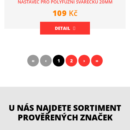
NÁSTAVEC PRO POLYFŮZNÍ SVÁŘEČKU 20MM
109
Kč
DETAIL
«
‹
1
2
›
»
U NÁS NAJDETE SORTIMENT
PROVĚŘENÝCH ZNAČEK