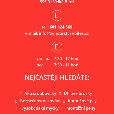
595 01 Velká Bíteš
tel.:
601 124 569
e-mail:
info@zelezarstvi-vbites.cz
po - pá:
7:30 - 17 hod.
so:
7:30 - 11 hod.
NEJČASTĚJI HLEDÁTE:
Aku šroubováky
Úhlové brusky
Bezpečnostní kování
Kotoučové pily
Vysokotlaké myčky
Montážní pěny