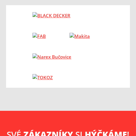
SVÉ
ZÁKAZNÍKY
SI
HÝČKÁME
!