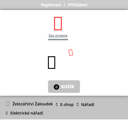
Registrace
Přihlášení
ŽALOUDEK
KOŠÍK
0
Železářství Žaloudek
E-shop
Nářadí
Elektrické nářadí