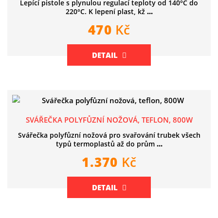
Lepící pistole s plynulou regulací teploty od 140°C do
220°C. K lepení plast, kž
...
470
Kč
DETAIL
SVÁŘEČKA POLYFŮZNÍ NOŽOVÁ, TEFLON, 800W
Svářečka polyfůzní nožová pro svařování trubek všech
typů termoplastů až do prům
...
1.370
Kč
DETAIL