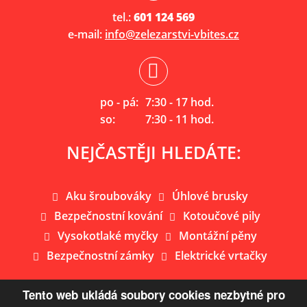
tel.:
601 124 569
e-mail:
info@zelezarstvi-vbites.cz
po - pá:
7:30 - 17 hod.
so:
7:30 - 11 hod.
NEJČASTĚJI HLEDÁTE:
Aku šroubováky
Úhlové brusky
Bezpečnostní kování
Kotoučové pily
Vysokotlaké myčky
Montážní pěny
Bezpečnostní zámky
Elektrické vrtačky
Tento web ukládá soubory cookies nezbytné pro