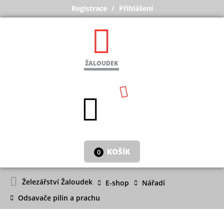
Registrace
Přihlášení
ŽALOUDEK
KOŠÍK
0
Železářství Žaloudek
E-shop
Nářadí
Odsavače pilin a prachu