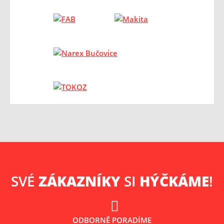
SVÉ
ZÁKAZNÍKY
SI
HÝČKÁME
!
ODBORNĚ PORADÍME