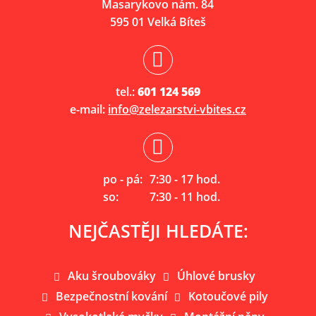
Masarykovo nám. 84
595 01 Velká Bíteš
tel.:
601 124 569
e-mail:
info@zelezarstvi-vbites.cz
po - pá:
7:30 - 17 hod.
so:
7:30 - 11 hod.
NEJČASTĚJI HLEDÁTE:
Aku šroubováky
Úhlové brusky
Bezpečnostní kování
Kotoučové pily