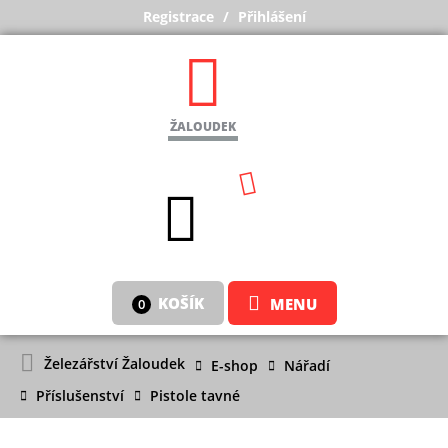
Registrace
Přihlášení
ŽALOUDEK
KOŠÍK
MENU
0
Železářství Žaloudek
E-shop
Nářadí
Příslušenství
Pistole tavné