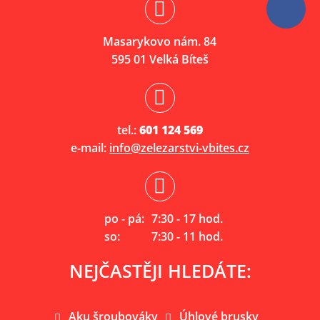
Masarykovo nám. 84
595 01 Velká Bíteš
tel.:
601 124 569
e-mail:
info@zelezarstvi-vbites.cz
po - pá:
7:30 - 17 hod.
so:
7:30 - 11 hod.
NEJČASTĚJI HLEDÁTE:
Aku šroubováky
Úhlové brusky