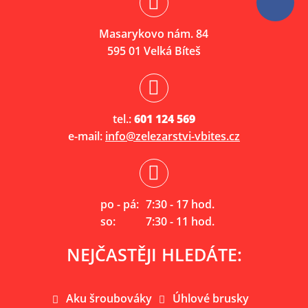
Masarykovo nám. 84
595 01 Velká Bíteš
tel.:
601 124 569
e-mail:
info@zelezarstvi-vbites.cz
po - pá:
7:30 - 17 hod.
so:
7:30 - 11 hod.
NEJČASTĚJI HLEDÁTE:
Aku šroubováky
Úhlové brusky