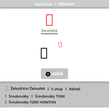
Registrace
Přihlášení
ŽALOUDEK
KOŠÍK
0
Železářství Žaloudek
E-shop
Nářadí
Šroubováky
Šroubováky TORX
Šroubováky TORX HONITON