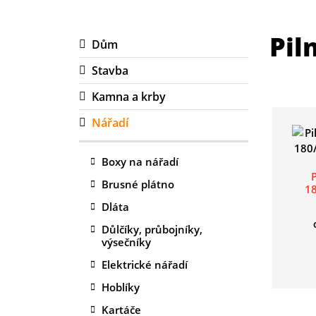
Pil
Dům
Stavba
Kamna a krby
Nářadí
Boxy na nářadí
Brusné plátno
1
Dláta
Důlčíky, průbojníky,
výsečníky
Elektrické nářadí
Hoblíky
Kartáče