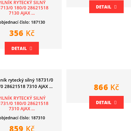
PILNÍK RYTECKÝ SILNÝ
DETAIL
8713/0 180/0 28621518
7130 AJAX ...
objednací číslo: 187130
356
Kč
DETAIL
866
Kč
PILNÍK RYTECKÝ SILNÝ
DETAIL
8731/0 180/0 28621518
7310 AJAX ...
objednací číslo: 187310
859
Kč