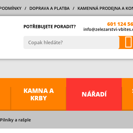
PODMÍNKY
DOPRAVA A PLATBA
KAMENNÁ PRODEJNA A KO
601 124 5
POTŘEBUJETE PORADIT?
info@zelezarstvi-vbites.
KAMNA A
NÁŘADÍ
KRBY
Pilníky a rašple