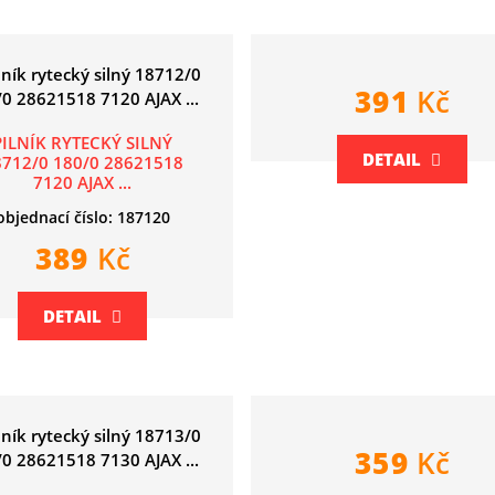
391
Kč
PILNÍK RYTECKÝ SILNÝ
DETAIL
8712/0 180/0 28621518
7120 AJAX ...
objednací číslo: 187120
389
Kč
DETAIL
359
Kč