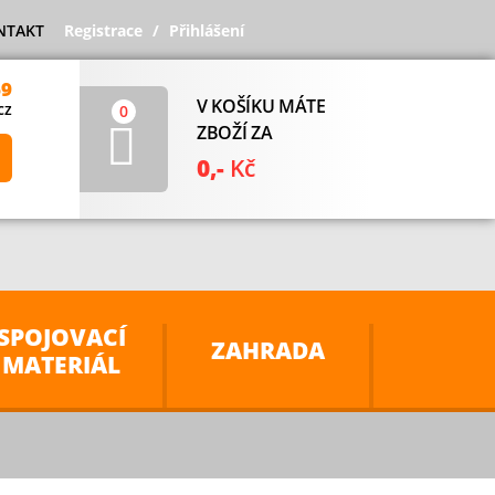
NTAKT
Registrace
Přihlášení
69
V KOŠÍKU MÁTE
cz
0
ZBOŽÍ ZA
0,-
Kč
SPOJOVACÍ
ZAHRADA
MATERIÁL