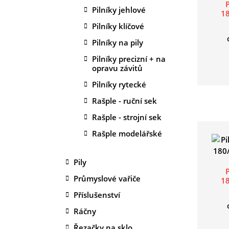
Pilníky jehlové
1
Pilníky klíčové
Pilníky na pily
Pilníky precizní + na
opravu závitů
Pilníky rytecké
Rašple - ruční sek
Rašple - strojní sek
Rašple modelářské
Pily
Průmyslové vařiče
1
Příslušenství
Ráčny
Řezačky na sklo