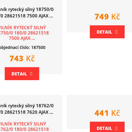
749
Kč
PILNÍK RYTECKÝ SILNÝ
DETAIL
8750/0 180/0 28621518
7500 AJAX ...
objednací číslo: 187500
743
Kč
DETAIL
441
Kč
PILNÍK RYTECKÝ SILNÝ
DETAIL
8762/0 180/0 28621518