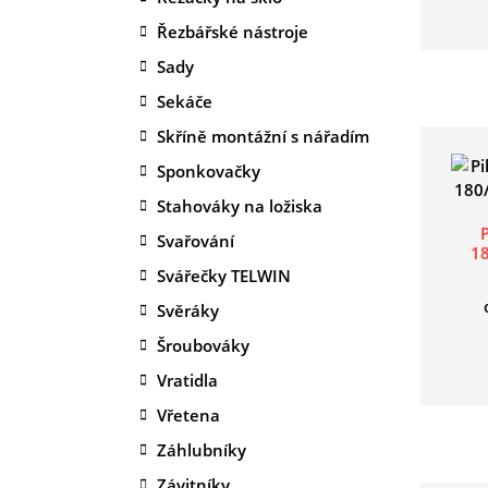
Řezbářské nástroje
Sady
Sekáče
Skříně montážní s nářadím
Sponkovačky
Stahováky na ložiska
Svařování
1
Svářečky TELWIN
Svěráky
Šroubováky
Vratidla
Vřetena
Záhlubníky
Závitníky