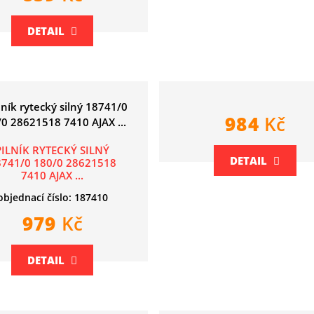
DETAIL
984
Kč
PILNÍK RYTECKÝ SILNÝ
DETAIL
8741/0 180/0 28621518
7410 AJAX ...
objednací číslo: 187410
979
Kč
DETAIL