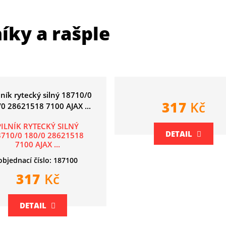
níky a rašple
317
Kč
PILNÍK RYTECKÝ SILNÝ
DETAIL
8710/0 180/0 28621518
7100 AJAX ...
objednací číslo: 187100
317
Kč
DETAIL