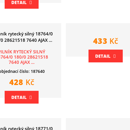
DETAIL
433
Kč
PILNÍK RYTECKÝ SILNÝ
DETAIL
8764/0 180/0 28621518
7640 AJAX ...
objednací číslo: 187640
428
Kč
DETAIL