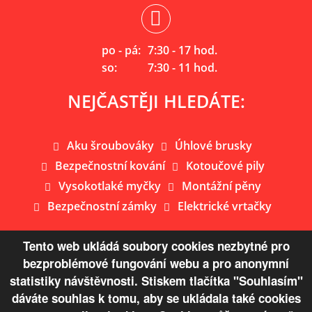
po - pá:
7:30 - 17 hod.
so:
7:30 - 11 hod.
NEJČASTĚJI HLEDÁTE:
Aku šroubováky
Úhlové brusky
Bezpečnostní kování
Kotoučové pily
Vysokotlaké myčky
Montážní pěny
Bezpečnostní zámky
Elektrické vrtačky
Tento web ukládá soubory cookies nezbytné pro
bezproblémové fungování webu a pro anonymní
Mapa webu
statistiky návštěvnosti. Stiskem tlačítka "Souhlasím"
dáváte souhlas k tomu, aby se ukládala také cookies
© Copyright 2026 Železářství Žaloudek s.r.o.