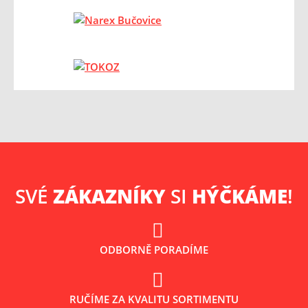
SVÉ
ZÁKAZNÍKY
SI
HÝČKÁME
!
ODBORNĚ PORADÍME
RUČÍME ZA KVALITU SORTIMENTU