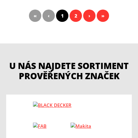
«
‹
1
2
›
»
U NÁS NAJDETE SORTIMENT
PROVĚŘENÝCH ZNAČEK