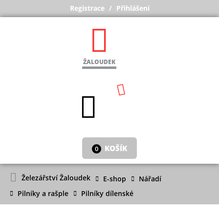
Registrace
Přihlášení
ŽALOUDEK
KOŠÍK
0
Železářství Žaloudek
E-shop
Nářadí
Pilníky a rašple
Pilníky dílenské