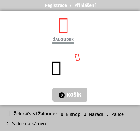
Registrace
Přihlášení
ŽALOUDEK
KOŠÍK
0
Železářství Žaloudek
E-shop
Nářadí
Palice
Palice na kámen