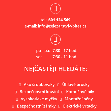
tel.:
601 124 569
e-mail:
info@zelezarstvi-vbites.cz
po - pá:
7:30 - 17 hod.
so:
7:30 - 11 hod.
NEJČASTĚJI HLEDÁTE:
Aku šroubováky
Úhlové brusky
Bezpečnostní kování
Kotoučové pily
Vysokotlaké myčky
Montážní pěny
Bezpečnostní zámky
Elektrické vrtačky