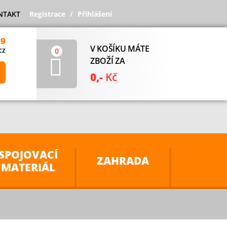
NTAKT
Registrace
Přihlášení
69
V KOŠÍKU MÁTE
cz
0
ZBOŽÍ ZA
0,-
Kč
SPOJOVACÍ
ZAHRADA
MATERIÁL