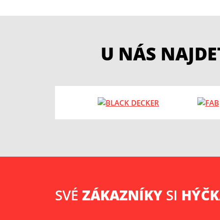
U NÁS NAJD
SVÉ
ZÁKAZNÍKY
SI
HÝČ