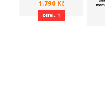
pře
1.790
Kč
mome
DETAIL