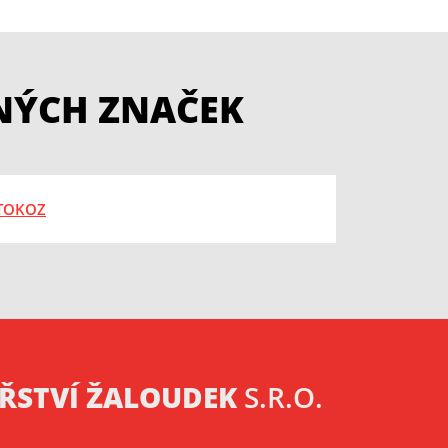
NÝCH ZNAČEK
ŘSTVÍ ŽALOUDEK
S.R.O.