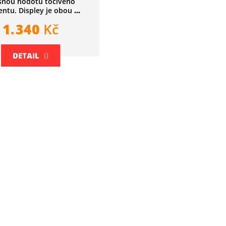
šnou hodotu točivého
ntu. Displey je obou
...
1.340
Kč
DETAIL