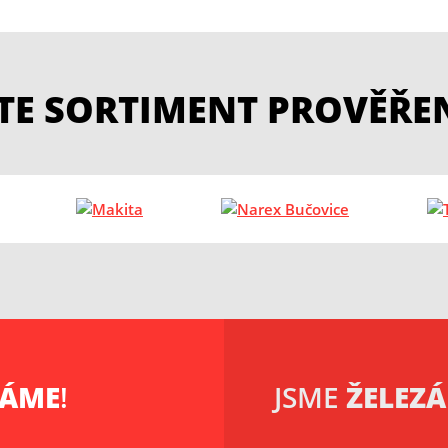
ETE SORTIMENT PROVĚŘE
KÁME
!
JSME
ŽELEZÁ