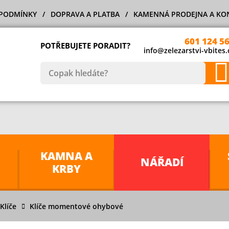
PODMÍNKY
DOPRAVA A PLATBA
KAMENNÁ PRODEJNA A KO
601 124 5
POTŘEBUJETE PORADIT?
info@zelezarstvi-vbites.
KAMNA A
NÁŘADÍ
KRBY
Klíče
Klíče momentové ohybové