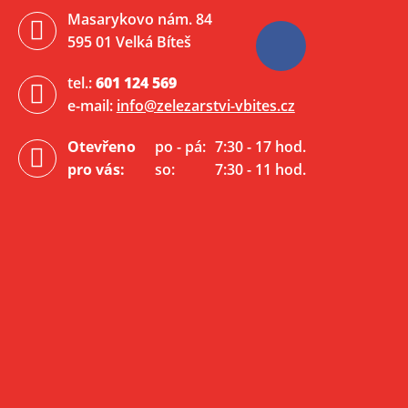
Masarykovo nám. 84
595 01 Velká Bíteš
tel.:
601 124 569
e-mail:
info@zelezarstvi-vbites.cz
Otevřeno
po - pá:
7:30 - 17 hod.
pro vás:
so:
7:30 - 11 hod.