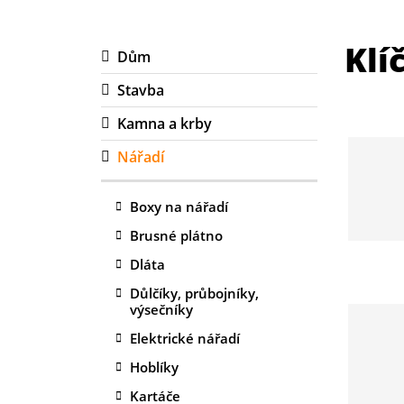
Klí
Dům
Stavba
Kamna a krby
Nářadí
Boxy na nářadí
Brusné plátno
Dláta
Důlčíky, průbojníky,
výsečníky
Elektrické nářadí
Hoblíky
Kartáče