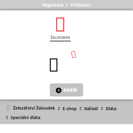
Registrace
Přihlášení
ŽALOUDEK
KOŠÍK
0
Železářství Žaloudek
E-shop
Nářadí
Dláta
Speciální dláta