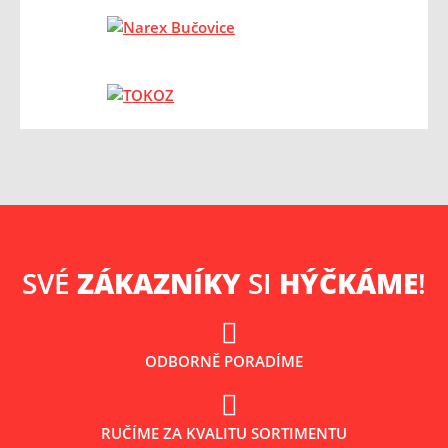
SVÉ
ZÁKAZNÍKY
SI
HÝČKÁME
!
ODBORNĚ PORADÍME
RUČÍME ZA KVALITU SORTIMENTU