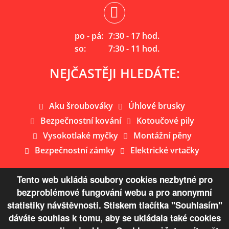
po - pá:
7:30 - 17 hod.
so:
7:30 - 11 hod.
NEJČASTĚJI HLEDÁTE:
Aku šroubováky
Úhlové brusky
Bezpečnostní kování
Kotoučové pily
Vysokotlaké myčky
Montážní pěny
Bezpečnostní zámky
Elektrické vrtačky
Tento web ukládá soubory cookies nezbytné pro
bezproblémové fungování webu a pro anonymní
Mapa webu
statistiky návštěvnosti. Stiskem tlačítka "Souhlasím"
dáváte souhlas k tomu, aby se ukládala také cookies
© Copyright 2026 Železářství Žaloudek s.r.o.