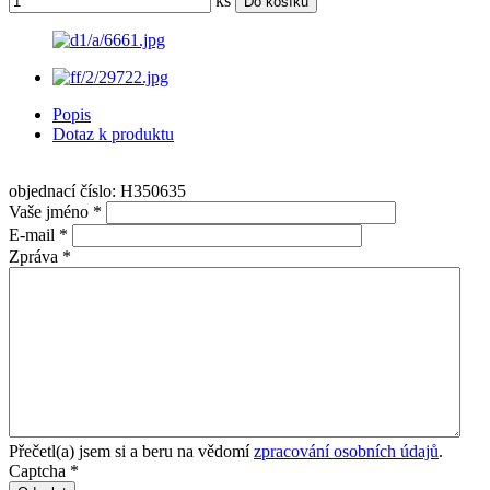
ks
Do košíku
Popis
Dotaz k produktu
objednací číslo: H350635
Vaše jméno
*
E-mail
*
Zpráva
*
Přečetl(a) jsem si a beru na vědomí
zpracování osobních údajů
.
Captcha
*