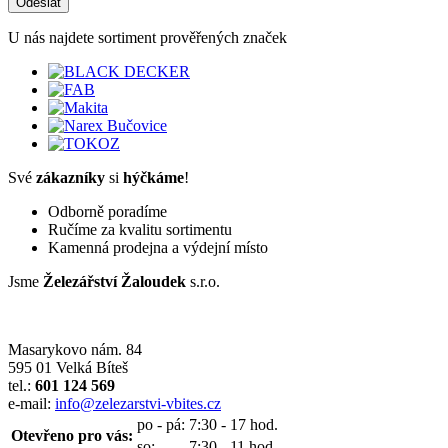
Odeslat
U nás najdete sortiment prověřených značek
Své
zákazníky
si
hýčkáme
!
Odborně poradíme
Ručíme za kvalitu sortimentu
Kamenná prodejna a výdejní místo
Jsme
Železářství Žaloudek
s.r.o.
Masarykovo nám. 84
595 01 Velká Bíteš
tel.:
601 124 569
e-mail:
info@zelezarstvi-vbites.cz
po - pá:
7:30 - 17 hod.
Otevřeno pro vás:
so:
7:30 - 11 hod.