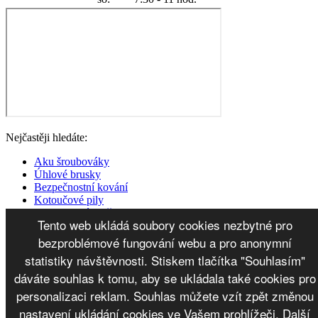
Nejčastěji hledáte:
Aku šroubováky
Úhlové brusky
Bezpečnostní kování
Kotoučové pily
Vysokotlaké myčky
Tento web ukládá soubory cookies nezbytné pro
Montážní pěny
Bezpečnostní zámky
bezproblémové fungování webu a pro anonymní
Elektrické vrtačky
statistiky návštěvnosti. Stiskem tlačítka "Souhlasím"
Mapa webu
dáváte souhlas k tomu, aby se ukládala také cookies pro
personalizaci reklam. Souhlas můžete vzít zpět změnou
© Copyright 2026 Železářství Žaloudek s.r.o.
nastavení ukládání cookies ve Vašem prohlížeči.
Další