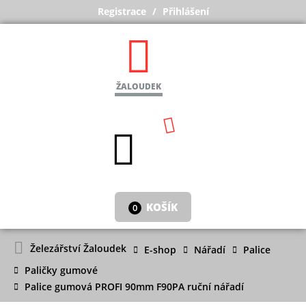
Registrace
Přihlášení
ŽALOUDEK
KOŠÍK
0
Železářství Žaloudek
E-shop
Nářadí
Palice
Paličky gumové
Palice gumová PROFI 90mm F90PA ruční nářadí