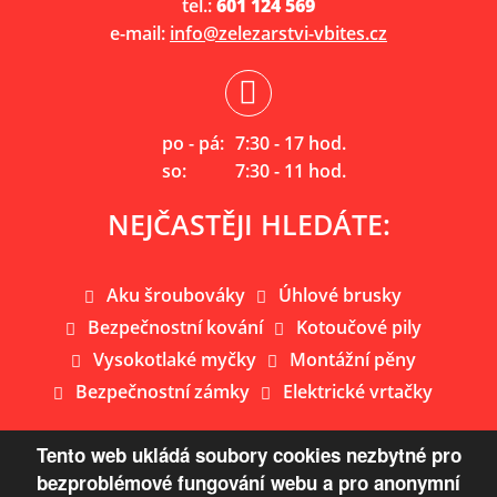
tel.:
601 124 569
e-mail:
info@zelezarstvi-vbites.cz
po - pá:
7:30 - 17 hod.
so:
7:30 - 11 hod.
NEJČASTĚJI HLEDÁTE:
Aku šroubováky
Úhlové brusky
Bezpečnostní kování
Kotoučové pily
Vysokotlaké myčky
Montážní pěny
Bezpečnostní zámky
Elektrické vrtačky
Tento web ukládá soubory cookies nezbytné pro
bezproblémové fungování webu a pro anonymní