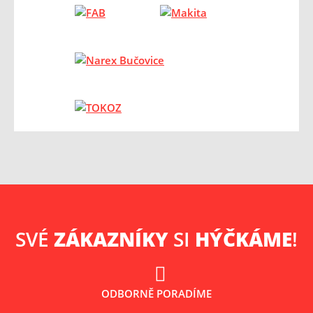
SVÉ
ZÁKAZNÍKY
SI
HÝČKÁME
!
ODBORNĚ PORADÍME