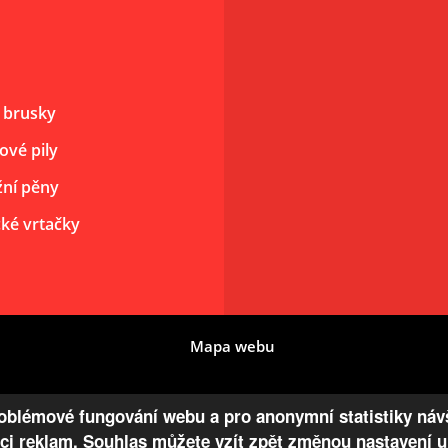
 brusky
ové pily
ní pěny
cké vrtačky
Mapa webu
blémové fungování webu a pro anonymní statistiky návš
aci reklam. Souhlas můžete vzít zpět změnou nastavení 