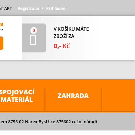
NTAKT
Registrace
Přihlášení
69
V KOŠÍKU MÁTE
cz
0
ZBOŽÍ ZA
0,-
Kč
SPOJOVACÍ
ZAHRADA
MATERIÁL
em 8756 02 Narex Bystřice 875602 ruční nářadí