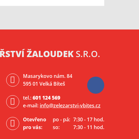
ŘSTVÍ ŽALOUDEK
S.R.O.
Masarykovo nám. 84
595 01 Velká Bíteš
tel.:
601 124 569
e-mail:
info@zelezarstvi-vbites.cz
Otevřeno
po - pá:
7:30 - 17 hod.
pro vás:
so:
7:30 - 11 hod.