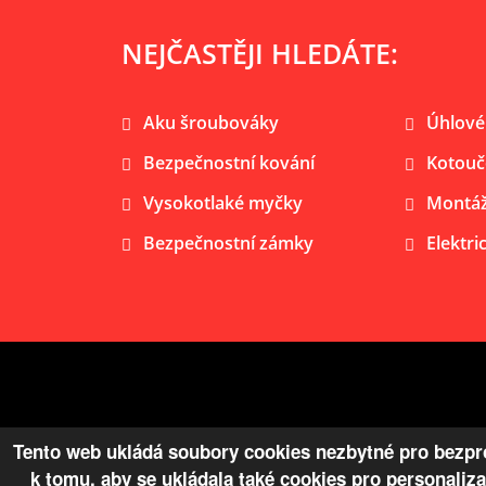
NEJČASTĚJI HLEDÁTE:
Aku šroubováky
Úhlové
Bezpečnostní kování
Kotouč
Vysokotlaké myčky
Montáž
Bezpečnostní zámky
Elektri
© Copyright 2026 Železářství Žaloudek s.r.o.
Tento web ukládá soubory cookies nezbytné pro bezpro
k tomu, aby se ukládala také cookies pro personaliz