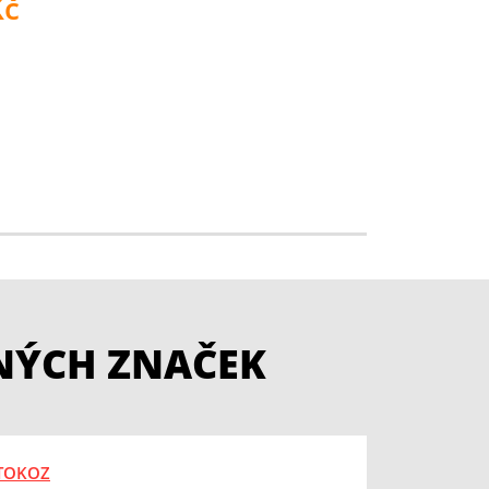
č
NÝCH ZNAČEK