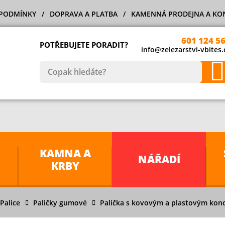
PODMÍNKY
DOPRAVA A PLATBA
KAMENNÁ PRODEJNA A KO
601 124 5
POTŘEBUJETE PORADIT?
info@zelezarstvi-vbites.
KAMNA A
NÁŘADÍ
KRBY
Palice
Paličky gumové
Palička s kovovým a plastovým konc