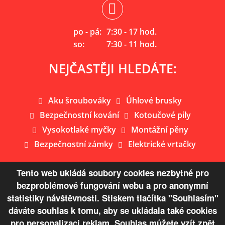
po - pá:
7:30 - 17 hod.
so:
7:30 - 11 hod.
NEJČASTĚJI HLEDÁTE:
Aku šroubováky
Úhlové brusky
Bezpečnostní kování
Kotoučové pily
Vysokotlaké myčky
Montážní pěny
Bezpečnostní zámky
Elektrické vrtačky
Tento web ukládá soubory cookies nezbytné pro
bezproblémové fungování webu a pro anonymní
Mapa webu
statistiky návštěvnosti. Stiskem tlačítka "Souhlasím"
dáváte souhlas k tomu, aby se ukládala také cookies
© Copyright 2026 Železářství Žaloudek s.r.o.
pro personalizaci reklam. Souhlas můžete vzít zpět