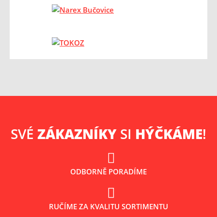
SVÉ
ZÁKAZNÍKY
SI
HÝČKÁME
!
ODBORNĚ PORADÍME
RUČÍME ZA KVALITU SORTIMENTU