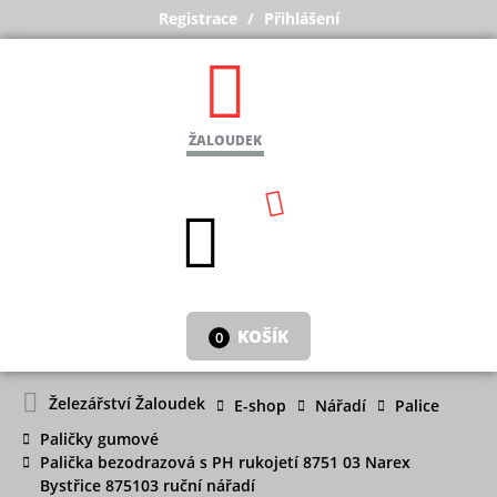
Registrace
Přihlášení
ŽALOUDEK
KOŠÍK
0
Železářství Žaloudek
E-shop
Nářadí
Palice
Paličky gumové
Palička bezodrazová s PH rukojetí 8751 03 Narex
Bystřice 875103 ruční nářadí