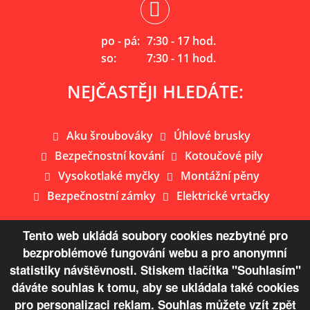
po - pá:
7:30 - 17 hod.
so:
7:30 - 11 hod.
NEJČASTĚJI HLEDÁTE:
Aku šroubováky
Úhlové brusky
Bezpečnostní kování
Kotoučové pily
Vysokotlaké myčky
Montážní pěny
Bezpečnostní zámky
Elektrické vrtačky
Tento web ukládá soubory cookies nezbytné pro
bezproblémové fungování webu a pro anonymní
Mapa webu
statistiky návštěvnosti. Stiskem tlačítka "Souhlasím"
dáváte souhlas k tomu, aby se ukládala také cookies
© Copyright 2026 Železářství Žaloudek s.r.o.
pro personalizaci reklam. Souhlas můžete vzít zpět