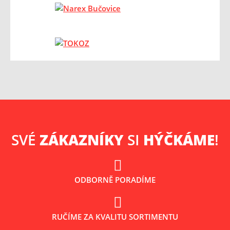
SVÉ
ZÁKAZNÍKY
SI
HÝČKÁME
!
ODBORNĚ PORADÍME
RUČÍME ZA KVALITU SORTIMENTU