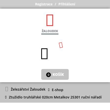
Registrace
Přihlášení
ŽALOUDEK
KOŠÍK
0
Železářství Žaloudek
E-shop
Ztužidlo truhlářské 020cm Metalkov 25301 ruční nářadí