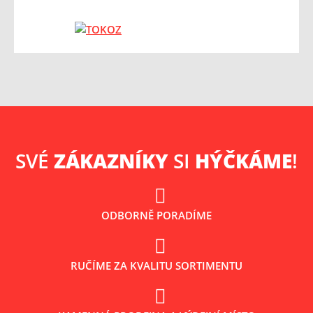
SVÉ
ZÁKAZNÍKY
SI
HÝČKÁME
!
ODBORNĚ PORADÍME
RUČÍME ZA KVALITU SORTIMENTU