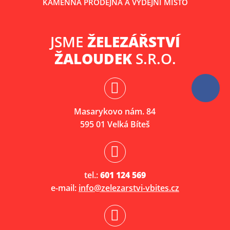
KAMENNÁ PRODEJNA A VÝDEJNÍ MÍSTO
JSME
ŽELEZÁŘSTVÍ
ŽALOUDEK
S.R.O.
Masarykovo nám. 84
595 01 Velká Bíteš
tel.:
601 124 569
e-mail:
info@zelezarstvi-vbites.cz