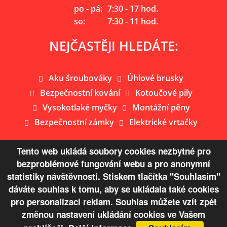
po - pá:
7:30 - 17 hod.
so:
7:30 - 11 hod.
NEJČASTĚJI HLEDÁTE:
Aku šroubováky
Úhlové brusky
Bezpečnostní kování
Kotoučové pily
Vysokotlaké myčky
Montážní pěny
Bezpečnostní zámky
Elektrické vrtačky
Tento web ukládá soubory cookies nezbytné pro
bezproblémové fungování webu a pro anonymní
Mapa webu
statistiky návštěvnosti. Stiskem tlačítka "Souhlasím"
dáváte souhlas k tomu, aby se ukládala také cookies
© Copyright 2026 Železářství Žaloudek s.r.o.
pro personalizaci reklam. Souhlas můžete vzít zpět
změnou nastavení ukládání cookies ve Vašem
VYTVOŘENO V XART.CZ