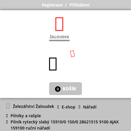
Registrace
Přihlášení
ŽALOUDEK
KOŠÍK
0
Železářství Žaloudek
E-shop
Nářadí
Pilníky a rašple
Pilník rytecký slabý 15910/0 150/0 28621515 9100 AJAX
159100 ruční nářadí