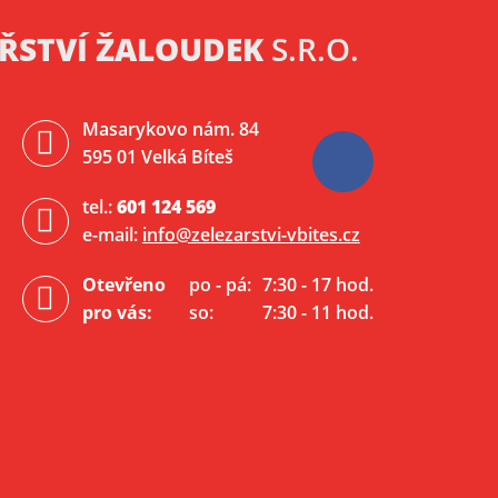
ŘSTVÍ ŽALOUDEK
S.R.O.
Masarykovo nám. 84
595 01 Velká Bíteš
tel.:
601 124 569
e-mail:
info@zelezarstvi-vbites.cz
Otevřeno
po - pá:
7:30 - 17 hod.
pro vás:
so:
7:30 - 11 hod.