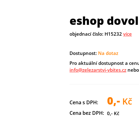
eshop dovole
objednací číslo: H15232
více
Dostupnost:
Na dotaz
Pro aktuální dostupnost a cen
info@zelezarstvi-vbites.cz
nebo 
0,-
Kč
Cena s DPH:
Cena bez DPH:
0,- Kč