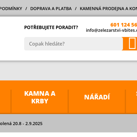
PODMÍNKY
DOPRAVA A PLATBA
KAMENNÁ PRODEJNA A KO
601 124 5
POTŘEBUJETE PORADIT?
info@zelezarstvi-vbites.
KAMNA A
NÁŘADÍ
KRBY
lená 20.8 - 2.9.2025