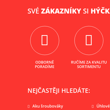
SVÉ
ZÁKAZNÍKY
SI
HÝČ
ODBORNĚ
RUČÍME ZA KVALITU
PORADÍME
SORTIMENTU
NEJČASTĚJI HLEDÁTE:
Aku šroubováky
Úhlové