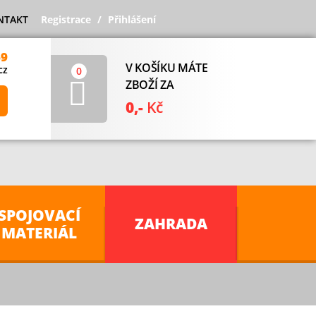
NTAKT
Registrace
Přihlášení
69
V KOŠÍKU MÁTE
cz
0
ZBOŽÍ ZA
0,-
Kč
SPOJOVACÍ
ZAHRADA
MATERIÁL