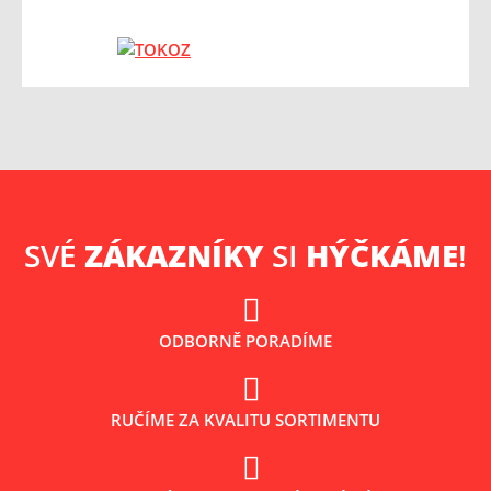
SVÉ
ZÁKAZNÍKY
SI
HÝČKÁME
!
ODBORNĚ PORADÍME
RUČÍME ZA KVALITU SORTIMENTU