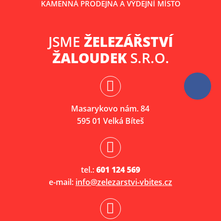
KAMENNÁ PRODEJNA A VÝDEJNÍ MÍSTO
JSME
ŽELEZÁŘSTVÍ
ŽALOUDEK
S.R.O.
Masarykovo nám. 84
595 01 Velká Bíteš
tel.:
601 124 569
e-mail:
info@zelezarstvi-vbites.cz