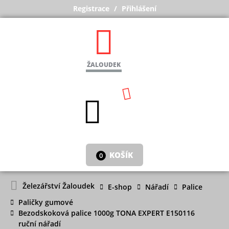
Registrace
Přihlášení
ŽALOUDEK
KOŠÍK
0
Železářství Žaloudek
E-shop
Nářadí
Palice
Paličky gumové
Bezodskoková palice 1000g TONA EXPERT E150116
ruční nářadí