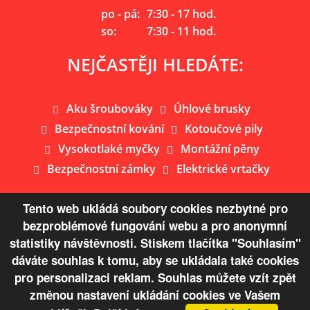
po - pá:
7:30 - 17 hod.
so:
7:30 - 11 hod.
NEJČASTĚJI HLEDÁTE:
Aku šroubováky
Úhlové brusky
Bezpečnostní kování
Kotoučové pily
Vysokotlaké myčky
Montážní pěny
Bezpečnostní zámky
Elektrické vrtačky
Tento web ukládá soubory cookies nezbytné pro
bezproblémové fungování webu a pro anonymní
Mapa webu
statistiky návštěvnosti. Stiskem tlačítka "Souhlasím"
dáváte souhlas k tomu, aby se ukládala také cookies
© Copyright 2026 Železářství Žaloudek s.r.o.
pro personalizaci reklam. Souhlas můžete vzít zpět
změnou nastavení ukládání cookies ve Vašem
VYTVOŘENO V XART.CZ