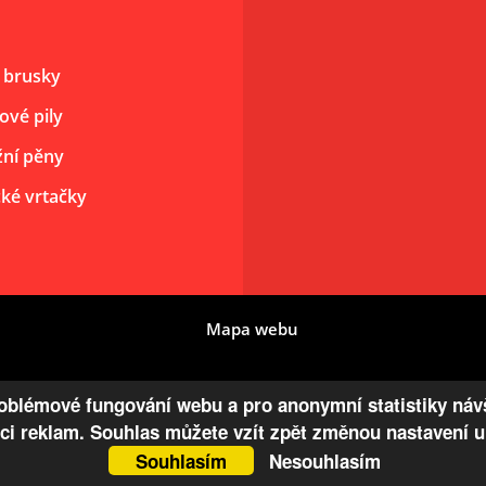
 brusky
ové pily
ní pěny
cké vrtačky
Mapa webu
blémové fungování webu a pro anonymní statistiky návš
aci reklam. Souhlas můžete vzít zpět změnou nastavení 
Souhlasím
Nesouhlasím