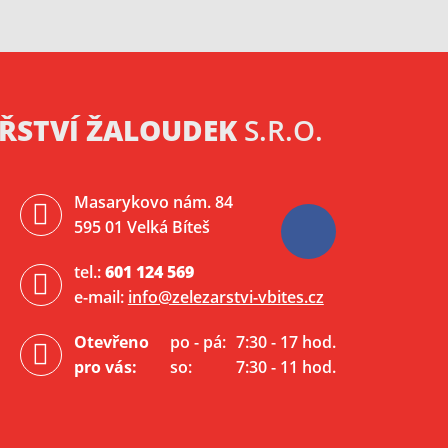
ŘSTVÍ ŽALOUDEK
S.R.O.
Masarykovo nám. 84
595 01 Velká Bíteš
tel.:
601 124 569
e-mail:
info@zelezarstvi-vbites.cz
Otevřeno
po - pá:
7:30 - 17 hod.
pro vás:
so:
7:30 - 11 hod.