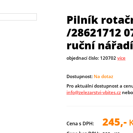
Pilník rotačn
/28621712 0
ruční nářad
objednací číslo: 120702
více
Dostupnost:
Na dotaz
Pro aktuální dostupnost a cen
info@zelezarstvi-vbites.cz
nebo 
245,-
K
Cena s DPH: