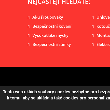
NEJČASTĚJI HLEDÁTE:
Aku šroubováky
Úhlové
Bezpečnostní kování
Kotouč
Vysokotlaké myčky
Montáž
Bezpečnostní zámky
Elektri
© Copyright 2026 Železářství Žaloudek s.r.o.
Tento web ukládá soubory cookies nezbytné pro bezpro
k tomu, aby se ukládala také cookies pro personaliz