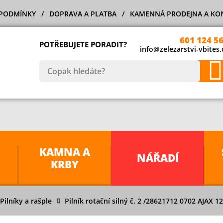
PODMÍNKY
DOPRAVA A PLATBA
KAMENNÁ PRODEJNA A KO
601 124 5
POTŘEBUJETE PORADIT?
info@zelezarstvi-vbites.
KAMNA A
NÁŘADÍ
KRBY
Pilníky a rašple
Pilník rotační silný č. 2 /28621712 0702 AJAX 1