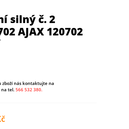
í silný č. 2
702 AJAX 120702
í
u zboží nás kontaktujte na
na tel.
566 532 380.
č