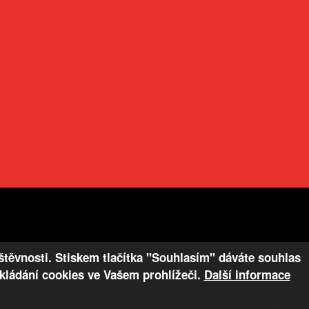
těvnosti. Stiskem tlačítka "Souhlasím" dáváte souhlas
VYTVOŘENO V XART.CZ
ukládání cookies ve Vašem prohlížeči.
Další informace